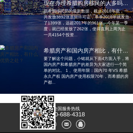
现在办理希腊购房移民的人多吗？为什么？
据希腊移民部的最新数据，截止2018年底，一
共发放3892张居留许可证，单单2018年就发放
了1399张，远超2017年的961张。今年第一季
度，就已经发放了262张，使得直到上周为止
一共4154个投资...
希腊房产和国内房产相比，有什么优势之处？
要了解这个问题，小铭就从下面4方面入手，将
国内房产和希腊房产的差异为大家进行一个简
单的对比。 1 、使用年限：国内70 年VS 希腊
永久产权 国内房产使用权限70年，而希腊的房
产都...
全国服务热线
400-688-4318