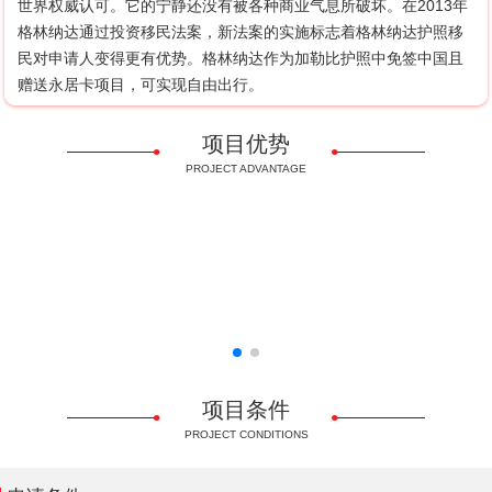
世界权威认可。它的宁静还没有被各种商业气息所破坏。在2013年
格林纳达通过投资移民法案，新法案的实施标志着格林纳达护照移
民对申请人变得更有优势。格林纳达作为加勒比护照中免签中国且
赠送永居卡项目，可实现自由出行。
项目优势
PROJECT ADVANTAGE
审理周期快
避税天堂
国际教育
项目条件
PROJECT CONDITIONS